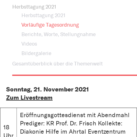
Bestattung
Kirche und Geld
Herbsttagung 2021
Aktiv gegen Missbrauch
Kirchenjahr
Herbsttagung 2021
Reformprozess PUK
Vorläufige Tagesordnung
Bildung und Gesellschaft
Berichte, Worte, Stellungnahme
Ökumene
Videos
Arbeiten bei der Kirche
Tourismus
Bildergalerie
Religion in der Schule
Gesamtüberblick über die Themenwelt
Weltanschauungsfragen
Kunst
Sonntag, 21. November 2021
Gegen Rechtsextremismus
Zum Livestream
Eröffnungsgottesdienst mit Abendmahl
Prediger: KR Prof. Dr. Frisch Kollekte:
18
Diakonie Hilfe im Ahrtal Eventzentrum
Uhr