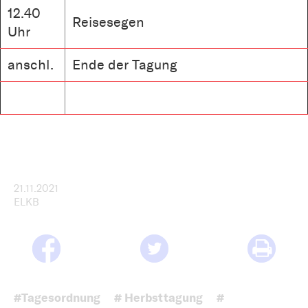
12.40
Reisesegen
Uhr
anschl.
Ende der Tagung
21.11.2021
ELKB
#Tagesordnung
# Herbsttagung
#