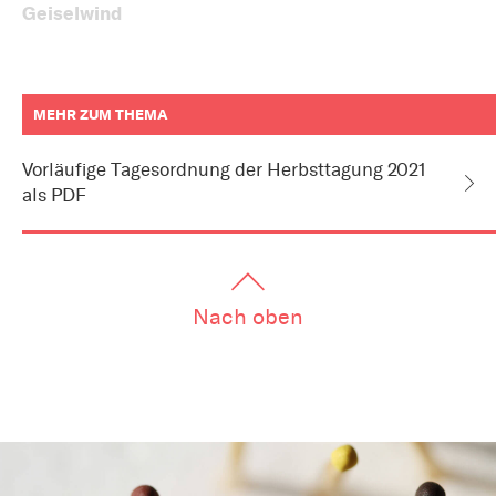
Geiselwind
MEHR ZUM THEMA
weitere
Informationen
Vorläufige Tagesordnung der Herbsttagung 2021
zum
als PDF
Artikel
als
Downloads
oder
Links
Nach oben