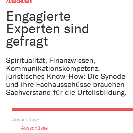
Bestattung
AUSSCHÜSSE
Kirche und Geld
Aktiv gegen Missbrauch
Engagierte
Kirchenjahr
Experten sind
Reformprozess PUK
Bildung und Gesellschaft
Ökumene
gefragt
Arbeiten bei der Kirche
Tourismus
Religion in der Schule
Spiritualität, Finanzwissen,
Kommunikationskompetenz,
Weltanschauungsfragen
Kunst
juristisches Know-How: Die Synode
und ihre Fachausschüsse brauchen
Gegen Rechtsextremismus
Sachverstand für die Urteilsbildung.
Ausschüsse
Ausschüsse