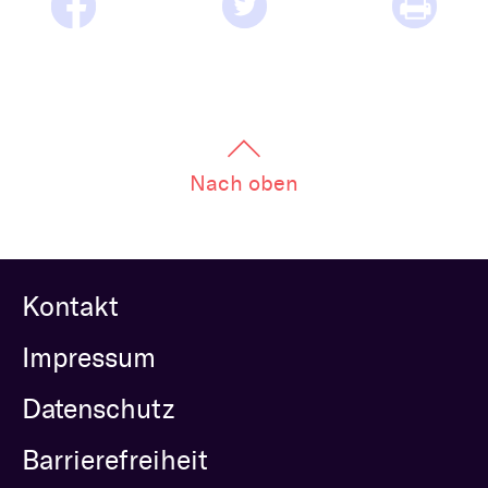
Bestattung
Kirche und Geld
Aktiv gegen Missbrauch
Kirchenjahr
Reformprozess PUK
Bildung und Gesellschaft
Ökumene
Arbeiten bei der Kirche
Nach oben
Tourismus
Religion in der Schule
Weltanschauungsfragen
Kunst
Kontakt
Gegen Rechtsextremismus
Impressum
Datenschutz
Barrierefreiheit