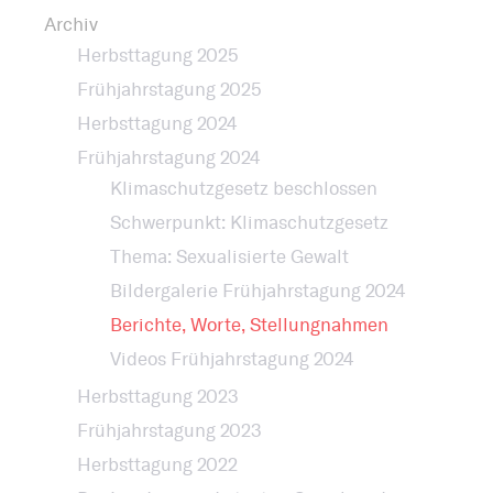
Bestattung
Kirche und Geld
Archiv
Aktiv gegen Missbrauch
Kirchenjahr
Herbsttagung 2025
Reformprozess PUK
Frühjahrstagung 2025
Bildung und Gesellschaft
Herbsttagung 2024
Ökumene
Frühjahrstagung 2024
Arbeiten bei der Kirche
Tourismus
Klimaschutzgesetz beschlossen
Religion in der Schule
Schwerpunkt: Klimaschutzgesetz
Thema: Sexualisierte Gewalt
Weltanschauungsfragen
Kunst
Bildergalerie Frühjahrstagung 2024
Berichte, Worte, Stellungnahmen
Gegen Rechtsextremismus
Videos Frühjahrstagung 2024
Herbsttagung 2023
Frühjahrstagung 2023
Herbsttagung 2022