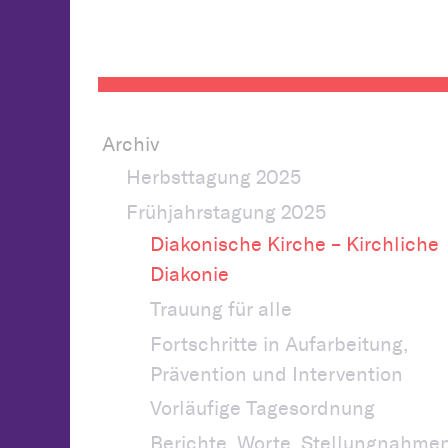
Archiv
Herbsttagung 2025
Frühjahrstagung 2025
Diakonische Kirche – Kirchliche
Diakonie
Trauung für alle
Fortschritte in Aufarbeitung,
Prävention und Intervention
Vorläufige Tagesordnung
Berichte, Worte, Stellungnahme