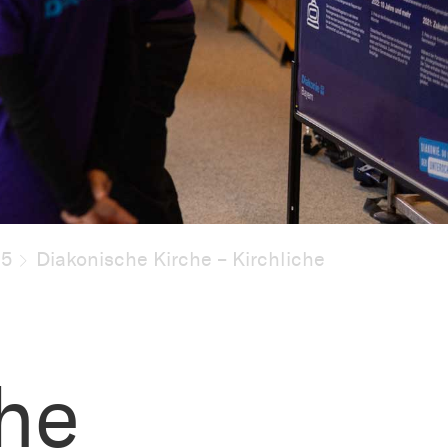
25
Diakonische Kirche – Kirchliche
he