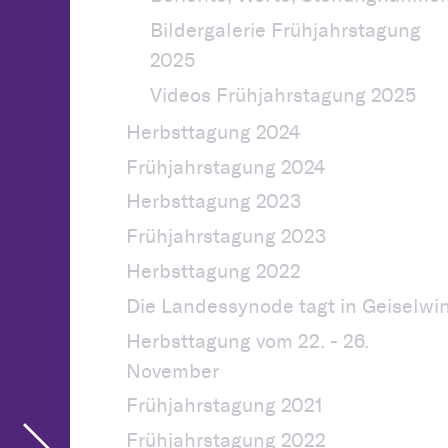
Bildergalerie Frühjahrstagung
2025
Videos Frühjahrstagung 2025
Herbsttagung 2024
Frühjahrstagung 2024
Herbsttagung 2023
Frühjahrstagung 2023
Herbsttagung 2022
Die Landessynode tagt in Geiselwi
Herbsttagung vom 22. - 26.
November
Frühjahrstagung 2021
Frühjahrstagung 2022