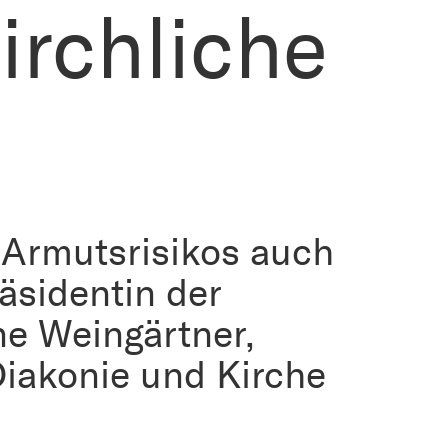
irchliche
 Armutsrisikos auch
räsidentin der
ne Weingärtner,
Diakonie und Kirche