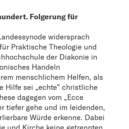
hundert. Folgerung für
 Landessynode widersprach
für Praktische Theologie und
chhochschule der Diakonie in
akonisches Handeln
erem menschlichem Helfen, als
 Hilfe sei „echte” christliche
 These dagegen vom „Ecce
er tiefer gehe und im leidenden,
rlierbare Würde erkenne. Dabei
nie und Kirche keine getrennten