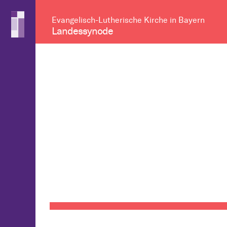
Evangelisch-Lutherische Kirche in Bayern
Landessynode