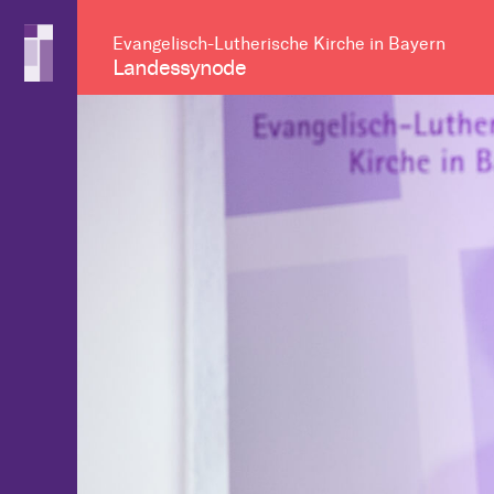
Evangelisch-Lutherische Kirche in Bayern
Landessynode