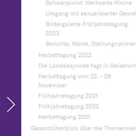
Schwerpunkt: Weltweite Kirche
Umgang mit sexualisierter Gewal
Bildergalerie Frühjahrstagung
2023
Berichte, Worte, Stellungnahme
Herbsttagung 2022
Die Landessynode tagt in Geiselwi
Herbsttagung vom 22. - 26.
November
Frühjahrstagung 2021
Frühjahrstagung 2022
Herbsttagung 2021
Gesamtüberblick über die Themenwel