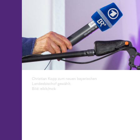
Christian Kopp zum neuen bayerischen
Landesbischof gewählt.
Bild: elkb/mck