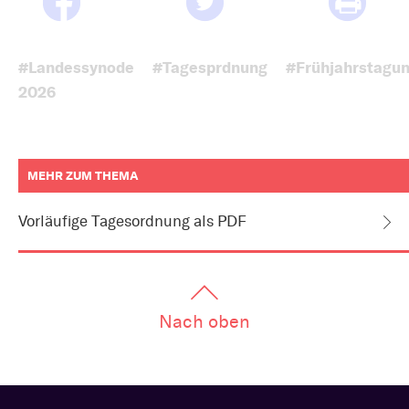
#Landessynode
#Tagesprdnung
#Frühjahrstagu
2026
MEHR ZUM THEMA
weitere
Informationen
Vorläufige Tagesordnung als PDF
zum
Artikel
als
Downloads
oder
Links
Nach oben