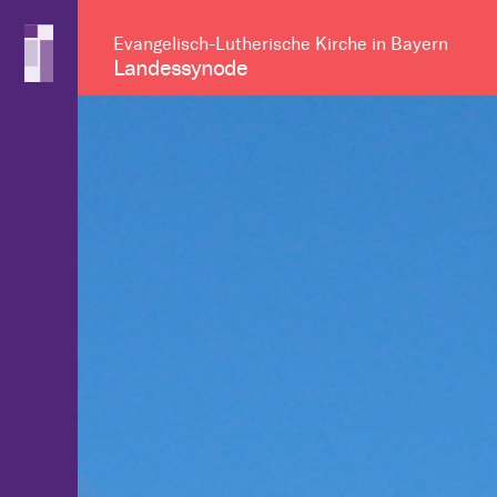
Evangelisch-Lutherische Kirche in Bayern
Landessynode