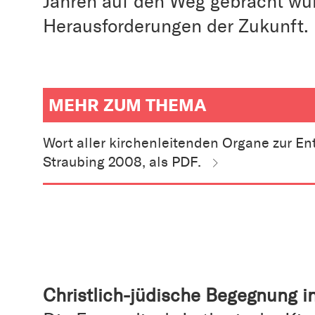
Jahren auf den Weg gebracht wur
Herausforderungen der Zukunft.
MEHR ZUM THEMA
weitere
Informationen
Wort aller kirchenleitenden Organe zur En
zum
Artikel
Straubing 2008, als PDF.
als
Downloads
oder
Links
Christlich-jüdische Begegnung i