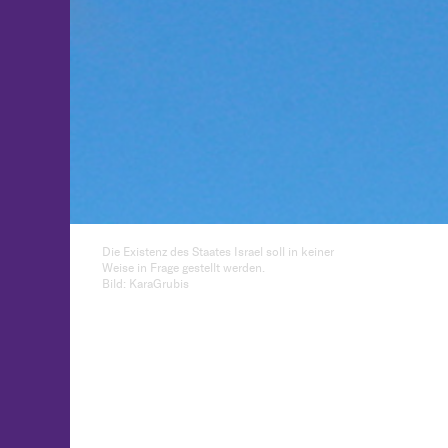
Die Existenz des Staates Israel soll in keiner
Weise in Frage gestellt werden.
Bild: KaraGrubis