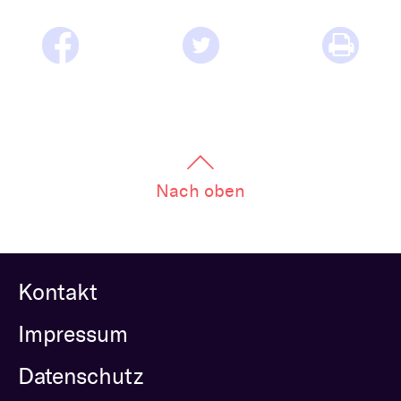
Bestattung
Kirche und Geld
Aktiv gegen Missbrauch
Kirchenjahr
Reformprozess PUK
Bildung und Gesellschaft
Ökumene
Arbeiten bei der Kirche
Tourismus
Religion in der Schule
Nach oben
Weltanschauungsfragen
Kunst
Gegen Rechtsextremismus
Kontakt
Impressum
Datenschutz